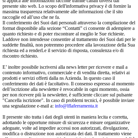
si applica alle informazioni raccolte tramite canali diversi dal
presente sito web. Lo scopo dell'informativa privacy è di fornire la
massima trasparenza relativamente alle informazioni che il sito
raccoglie ed all’uso che ne fa.
Il conferimento dei Suoi dati personali attraverso la compilazione del
format disponibile alla sezione “Contatti” ci consente di adempiere a
quanto richiesto e di poter riscontrare al meglio le Sue richieste.
Laddove non intendesse consentire al trattamento dei Suoi dati per le
suddette finalità, non potremmo procedere alla lavorazione della Sua
richiesta ed a renderLe il servizio di risposta, consulenza e/o di
riscontro richiesto.
E’ inoltre possibile iscriversi alla news letter per ricevere e mail a
contenuto informativo, commerciale e di vendita diretta, relativi ai
prodotti e servizi offerti dalla ns Azienda. In questo caso il
conferimento dei dati è facoltativo. Il consenso espresso al momento
dell’iscrizione alla newsletter è revocabile in ogni momento, ossia
per non ricevere più la newsletter, è sufficiente cliccare sul pulsante
"Cancella iscrizione". In caso di problemi tecnici, è possibile inviare
una segnalazione e-mail a:
info@lflaferramenta.it
Il presente sito tratta i dati degli utenti in maniera lecita e corretta,
adottando le opportune misure di sicurezza e misure organizzative
adeguate, volte ad impedire accessi non autorizzati, divulgazione,
modifica o distruzione non autorizzata dei dati. Il trattamento viene