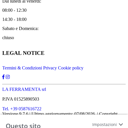
Dal lunedì al venerdì:
08:00 - 12:30
14:30 - 18:00
Sabato e Domenica:
chiuso
LEGAL NOTICE
Termini & Condizioni
Privacy
Cookie policy
LA FERRAMENTA srl
P.IVA 01525890503
Tel. +39 0587616722
Versione 9.7.6
| Ultimo aggiornamento: 07/08/2026
| Copyright
SHOPIT-XL
2026
| All rights reserved
Questo sito
Impostazioni
Home
|
Chi siamo
|
Approfondimenti
|
Contatti