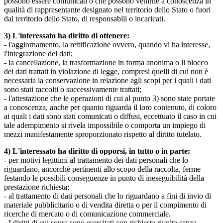
possono essere comunicati o che possono venirne a conoscenza in
qualità di rappresentante designato nel territorio dello Stato o fuori
dal territorio dello Stato, di responsabili o incaricati.
3) L'interessato ha diritto di ottenere:
- l'aggiornamento, la rettificazione ovvero, quando vi ha interesse,
l'integrazione dei dati;
- la cancellazione, la trasformazione in forma anonima o il blocco
dei dati trattati in violazione di legge, compresi quelli di cui non è
necessaria la conservazione in relazione agli scopi per i quali i dati
sono stati raccolti o successivamente trattati;
- l'attestazione che le operazioni di cui al punto 3) sono state portate
a conoscenza, anche per quanto riguarda il loro contenuto, di coloro
ai quali i dati sono stati comunicati o diffusi, eccettuato il caso in cui
tale adempimento si rivela impossibile o comporta un impiego di
mezzi manifestamente sproporzionato rispetto al diritto tutelato.
4) L'interessato ha diritto di opporsi, in tutto o in parte:
- per motivi legittimi al trattamento dei dati personali che lo
riguardano, ancorché pertinenti allo scopo della raccolta, ferme
festando le possibili conseguenze in punto di ineseguibilità della
prestazione richiesta;
- al trattamento di dati personali che lo riguardano a fini di invio di
materiale pubblicitario o di vendita diretta o per il compimento di
ricerche di mercato o di comunicazione commerciale.
- I diritti di cui sopra sono esercitati con richiesta rivolta senza