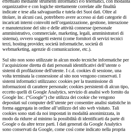
effettuato mediante strumenti informatici e/o telematici, con modalità
organizzative e con logiche strettamente correlate alle finalità
indicate e tese alla salvaguardia e tutela dei Suoi dati. Oltre al
titolare, in alcuni casi, potrebbero avere accesso ai dati categorie di
incaricati interni coinvolti nell’organizzazione, gestione, interazione
e manutenzione del sito e delle attività connesse (personale
amministrativo, commerciale, marketing, legali, amministratori di
sistema), ovvero soggetti esterni (come fornitori di servizi tecnici
terzi, hosting provider, società informatiche, società di
webmarketing, agenzie di comunicazione, etc.).
Sul sito non sono utilizzate in alcun modo tecniche informatiche per
l’acquisizione diretta di dati personali identificativi dell’utente o
sistemi di profilazione dell'utente. I c.d. cookies di sessione, una
volta terminata la connessione al sito non vengono conservati. I
sistemi informatici utilizzano: cookies per la trasmissione di
informazioni di carattere personale; cookies persistenti di alcun tipo,
eccetto quelli di Google Analytics, servizio di analisi web fornito da
Google Inc. (“Google”) che utilizza dei cookie che vengono
depositati sul computer dell’utente per consentire analisi statistiche in
forma aggregata in ordine all’utilizzo del sito web visitato. Tali
cookies sono stati da noi impostati in modalità anonimizzata, in
modo da ridurre al minimo la possibilità di identificarti da parte di
Google o da altre terze parti. I dati generati da Google Analytics
sono conservati da Google, come così come indicato nella propria