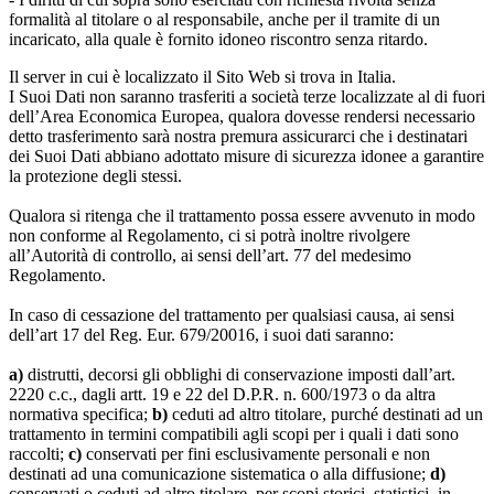
formalità al titolare o al responsabile, anche per il tramite di un
incaricato, alla quale è fornito idoneo riscontro senza ritardo.
Il server in cui è localizzato il Sito Web si trova in Italia.
I Suoi Dati non saranno trasferiti a società terze localizzate al di fuori
dell’Area Economica Europea, qualora dovesse rendersi necessario
detto trasferimento sarà nostra premura assicurarci che i destinatari
dei Suoi Dati abbiano adottato misure di sicurezza idonee a garantire
la protezione degli stessi.
Qualora si ritenga che il trattamento possa essere avvenuto in modo
non conforme al Regolamento, ci si potrà inoltre rivolgere
all’Autorità di controllo, ai sensi dell’art. 77 del medesimo
Regolamento.
In caso di cessazione del trattamento per qualsiasi causa, ai sensi
dell’art 17 del Reg. Eur. 679/20016, i suoi dati saranno:
a)
distrutti, decorsi gli obblighi di conservazione imposti dall’art.
2220 c.c., dagli artt. 19 e 22 del D.P.R. n. 600/1973 o da altra
normativa specifica;
b)
ceduti ad altro titolare, purché destinati ad un
trattamento in termini compatibili agli scopi per i quali i dati sono
raccolti;
c)
conservati per fini esclusivamente personali e non
destinati ad una comunicazione sistematica o alla diffusione;
d)
conservati o ceduti ad altro titolare, per scopi storici, statistici, in