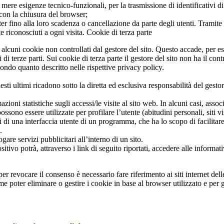
re esigenze tecnico-funzionali, per la trasmissione di identificativi di 
) con la chiusura del browser;
fino alla loro scadenza o cancellazione da parte degli utenti. Tramite i c
iconosciuti a ogni visita. Cookie di terza parte
alcuni cookie non controllati dal gestore del sito. Questo accade, per es
di terze parti. Sui cookie di terza parte il gestore del sito non ha il cont
ondo quanto descritto nelle rispettive privacy policy.
uesti ultimi ricadono sotto la diretta ed esclusiva responsabilità del gest
azioni statistiche sugli accessi/le visite al sito web. In alcuni casi, assoc
ssono essere utilizzate per profilare l’utente (abitudini personali, siti visi
i di una interfaccia utente di un programma, che ha lo scopo di facilitare
.
gare servizi pubblicitari all’interno di un sito.
itivo potrà, attraverso i link di seguito riportati, accedere alle informat
r revocare il consenso è necessario fare riferimento ai siti internet delle
 poter eliminare o gestire i cookie in base al browser utilizzato e per ge