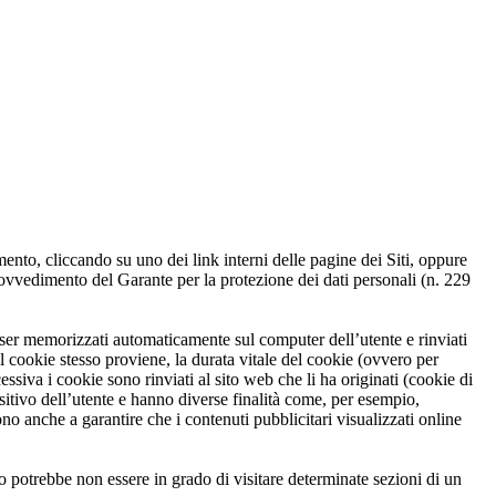
nto, cliccando su uno dei link interni delle pagine dei Siti, oppure
ovvedimento del Garante per la protezione dei dati personali (n. 229
rowser memorizzati automaticamente sul computer dell’utente e rinviati
l cookie stesso proviene, la durata vitale del cookie (ovvero per
siva i cookie sono rinviati al sito web che li ha originati (cookie di
ositivo dell’utente e hanno diverse finalità come, per esempio,
ono anche a garantire che i contenuti pubblicitari visualizzati online
pio potrebbe non essere in grado di visitare determinate sezioni di un