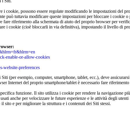
i Siti.
e i cookie, possono essere regolate modificando le impostazioni del pr
ente può tuttavia modificare queste impostazioni per bloccare i cookie o 
rre fare riferimento alla schermata di aiuto del proprio browser per verif
tare i cookie (cioè bloccarli in via definitiva), impostando il livello di p
browser:
IT&hlrm=fr&hlrm=en
ock-enable-or-allow-cookies
es-website-preferences
ai Siti (per esempio, computer, smartphone, tablet, ecc.), deve assicurars
owser Internet del proprio smartphone/tablet è necessario fare riferimento
pecifica funzione. Il sito utilizza i cookie per rendere la navigazione pi
usati anche per velocizzare le future esperienze e le attività degli utenti 
sito e per migliorare la struttura e i contenuti dei Siti stessi.