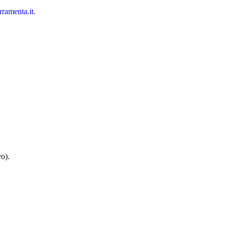
rramenta.it
.
vo).