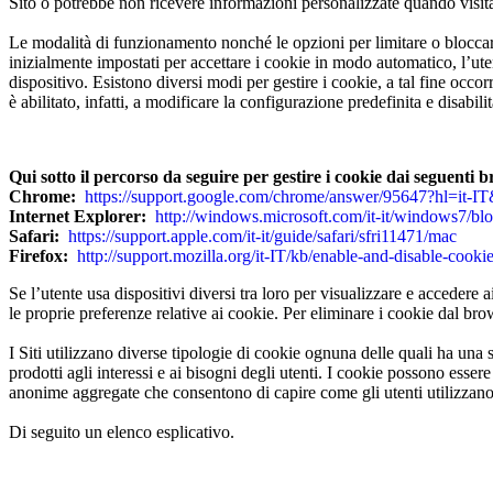
Sito o potrebbe non ricevere informazioni personalizzate quando visita 
Le modalità di funzionamento nonché le opzioni per limitare o bloccar
inizialmente impostati per accettare i cookie in modo automatico, l’ut
dispositivo. Esistono diversi modi per gestire i cookie, a tal fine occo
è abilitato, infatti, a modificare la configurazione predefinita e disabili
Qui sotto il percorso da seguire per gestire i cookie dai seguenti 
Chrome:
https://support.google.com/chrome/answer/95647?hl=it-
Internet Explorer:
http://windows.microsoft.com/it-it/windows7/bl
Safari:
https://support.apple.com/it-it/guide/safari/sfri11471/mac
Firefox:
http://support.mozilla.org/it-IT/kb/enable-and-disable-cooki
Se l’utente usa dispositivi diversi tra loro per visualizzare e accedere 
le proprie preferenze relative ai cookie. Per eliminare i cookie dal br
I Siti utilizzano diverse tipologie di cookie ognuna delle quali ha una s
prodotti agli interessi e ai bisogni degli utenti. I cookie possono essere 
anonime aggregate che consentono di capire come gli utenti utilizzano il 
Di seguito un elenco esplicativo.