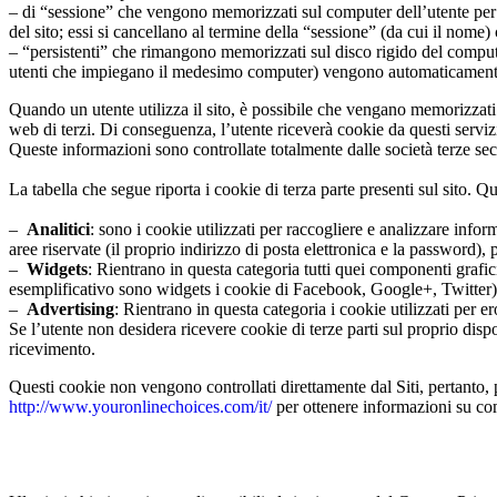
– di “sessione” che vengono memorizzati sul computer dell’utente per me
del sito; essi si cancellano al termine della “sessione” (da cui il nome
– “persistenti” che rimangono memorizzati sul disco rigido del computer 
utenti che impiegano il medesimo computer) vengono automaticamente r
Quando un utente utilizza il sito, è possibile che vengano memorizzati 
web di terzi. Di conseguenza, l’utente riceverà cookie da questi servizi 
Queste informazioni sono controllate totalmente dalle società terze sec
La tabella che segue riporta i cookie di terza parte presenti sul sito. Q
–
Analitici
: sono i cookie utilizzati per raccogliere e analizzare inform
aree riservate (il proprio indirizzo di posta elettronica e la password), po
–
Widgets
: Rientrano in questa categoria tutti quei componenti grafic
esemplificativo sono widgets i cookie di Facebook, Google+, Twitter)
–
Advertising
: Rientrano in questa categoria i cookie utilizzati per ero
Se l’utente non desidera ricevere cookie di terze parti sul proprio dispos
ricevimento.
Questi cookie non vengono controllati direttamente dal Siti, pertanto, pe
http://www.youronlinechoices.com/it/
per ottenere informazioni su come