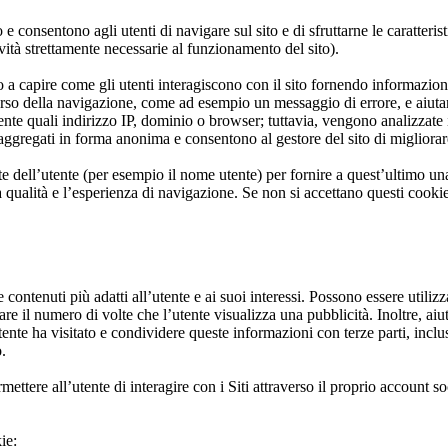
o e consentono agli utenti di navigare sul sito e di sfruttarne le caratt
ività strettamente necessarie al funzionamento del sito).
a capire come gli utenti interagiscono con il sito fornendo informazioni 
corso della navigazione, come ad esempio un messaggio di errore, e aiutan
tente quali indirizzo IP, dominio o browser; tuttavia, vengono analizzate 
aggregati in forma anonima e consentono al gestore del sito di migliorare 
elte dell’utente (per esempio il nome utente) per fornire a quest’ultimo u
ualità e l’esperienza di navigazione. Se non si accettano questi cookie, l
 contenuti più adatti all’utente e ai suoi interessi. Possono essere utiliz
tare il numero di volte che l’utente visualizza una pubblicità. Inoltre, aiu
utente ha visitato e condividere queste informazioni con terze parti, incl
o.
mettere all’utente di interagire con i Siti attraverso il proprio account
ie: