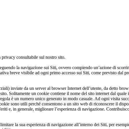
 privacy consultabile sul nostro sito.
seguendo la navigazione sui Siti, ovvero compiendo un’azione di scorrime
tiva breve visibile ad ogni primo accesso sui Siti, come previsto dal pr
parziali) inviate da un server al browser Internet dell’utente, da detto b
to. Solitamente un cookie contiene il nome del sito internet dal quale i
regola è un numero unico generato in modo casuale. Ad ogni visita succes
 I cookie sono utili perché consentono a un sito web di riconoscere il disp
eferiti e, in generale, migliorare l’esperienza di navigazione. Contribuisc
o limitare la sua esperienza di navigazione all’interno dei Siti, per esem