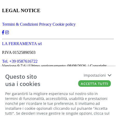
LEGAL NOTICE
Termini & Condizioni
Privacy
Cookie policy
LA FERRAMENTA srl
P.IVA 01525890503
Tel. +39 0587616722
Versione 9.7.6
| Ultimo aggiornamento: 08/08/2026
| Copyright
SHOPIT-XL
2026
| All rights reserved
Questo sito
Impostazioni
Home
|
Chi siamo
|
Approfondimenti
|
Contatti
FATTO CON IL
DA EUROBUSINESS
usa i cookies
ACCETTA TUTTI
Ciao! Stai usando un browser non più
Per garantirti la migliore esperienza sul nostro sito in
supportato! Per fruire al meglio di questo
termini di funzionalità, accessibilità, usabilità e prestazioni
nonché per ricordare le tue preferenze, ti invitiamo ad
sito ti consigliamo di utilizzare un altro
installare i cookie opzionali cliccando sul pulsante "Accetta
browser!
tutti". Se desideri invece gestire le singole opzioni, clicca sul