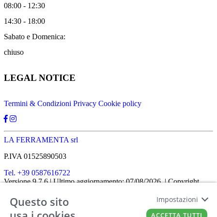
08:00 - 12:30
14:30 - 18:00
Sabato e Domenica:
chiuso
LEGAL NOTICE
Termini & Condizioni
Privacy
Cookie policy
LA FERRAMENTA srl
P.IVA 01525890503
Tel. +39 0587616722
Versione 9.7.6
| Ultimo aggiornamento: 07/08/2026
| Copyright
SHOPIT-XL
2026
| All rights reserved
Questo sito
Home
|
Chi siamo
|
Approfondimenti
|
Contatti
Impostazioni
FATTO CON IL
DA EUROBUSINESS
usa i cookies
ACCETTA TUTTI